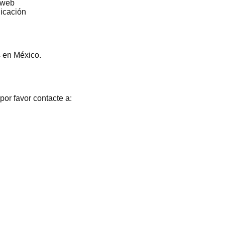
 web
nicación
s en México.
or favor contacte a: